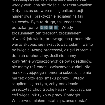
wtedy wybucha się złością i rozczarowaniem. 
Dotychczas udawało mi się unikać opcji 
numer dwa i praktycznie leciałem na fali 
sukcesów. Była to druga, tak znacząca 
porażka (
patrz 2️⃣0️⃣2️⃣1️⃣
). Wtedy 
zrozumiałem ten tradeoff, zrozumiałem 
również jak wielką przewagę ma proces. Nie 
warto skupiać się i ekscytować celami, warto 
poświęcić uwagę procesowi, dzięki któremu 
do nich dochodzimy. Jeśli nie mamy 
konkretnie wyznaczonych celów i deadlinów, 
nie mamy też emocji związanych z nimi. Nie 
ma ekscytującego momentu sukcesu, ale nie 
ma też gorzkiego smaku porażki. Wtedy 
skupiłem się na tym, żeby codziennie 
przeczytać choć trochę książki, pouczyć się 
coś więcej niż tylko w pracy. Pomogło.

W czerwcu miałem ostatnią szansę dostać 