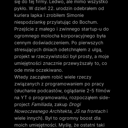
się do tej firmy. Ledwo, ale mimo wszystko 
pykło. W dzień 22. urodzin odebrałem od 
kuriera lapka i zrobiłem Simonie 
niespodziankę przylatując do Bochum.

Przejście z małego i zwinnego startup-u do 
ogromnego molocha korporacyjnego była 
cennym doświadczeniem. Po pierwszych 
stresujących dniach odetchnąłem z ulgą, 
projekt w rzeczywistości był prosty, a moje 
umiejętności znacznie przewyższały to, co 
ode mnie oczekiwano.

Wtedy zacząłem robić wiele rzeczy 
związanych z programowaniem po pracy 
(słuchanie podcastów, oglądanie 2-5 filmów 
na YT o programowaniu, rozpocząłem side-
project 
Familiada
, zakup 
Drogi 
Nowoczesnego Architekta
, 
JS na frontach
 i 
wiele innych). Był to ogromny boost dla 
moich umiejętności. Myślę, że ostatni taki 