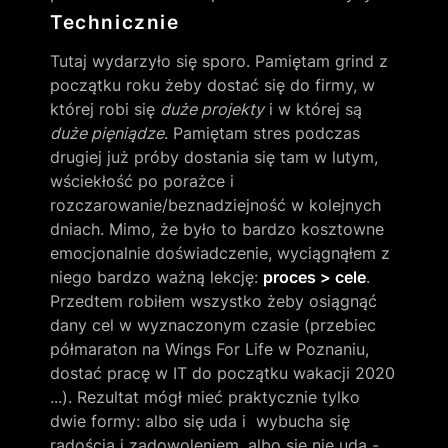
Technicznie
Tutaj wydarzyło się sporo. Pamiętam grind z 
początku roku żeby dostać się do firmy, w 
której robi się 
duże projekty
 i w której są 
duże pięniądze
. Pamiętam stres podczas 
drugiej już próby dostania się tam w lutym, 
wściekłość po porażce i 
rozczarowanie/beznadziejność w kolejnych 
dniach. Mimo, że było to bardzo kosztowne 
emocjonalnie doświadczenie, wyciągnąłem z 
niego bardzo ważną lekcję: 
proces > cele
. 
Przedtem robiłem wszystko żeby osiągnąć 
dany cel w wyznaczonym czasie (przebiec 
półmaraton na Wings For Life w Poznaniu, 
dostać pracę w IT do początku wakacji 2020 
...). Rezultat mógł mieć praktycznie tylko 
dwie formy: albo się uda i  wybucha się 
radością i zadowoleniem, albo się nie uda - 