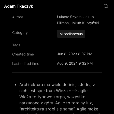
Adam Tkaczyk
Łukasz Szydło, Jakub 
Author
Pilimon, Jakub Kubryński
Category
Miscellaneous
Tags
Jun 8, 2023 8:07 PM
Created time
Aug 9, 2024 9:32 PM
Last edited time
Architektura ma wiele definicji. Jedną z 
nich jest spektrum Wieża ≤—-> agile.

Wieża to typowe korpo, wszystko 
narzucone z góry. Agile to totalny luz, 
“architektura zrobi się sama”. Agile może 