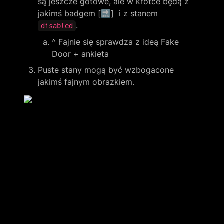
są jeszcze gotowe, ale w krótce będą z 
jakimś badgem [🔜]  i z stanem 
.
disabled
^ Fajnie się sprawdza z ideą Fake 
Door + ankieta
Puste stany mogą być wzbogacone 
jakimś fajnym obrazkiem.